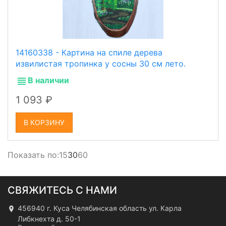
14160338 - Картина на спиле дерева
извилистая тропинка у сосны 30 см лето.
В наличии
1 093
В КОРЗИНУ
Показать по:
15
30
60
СВЯЖИТЕСЬ С НАМИ
456940 г. Куса Челябинская область ул. Карла
Либкнехта д. 50-1