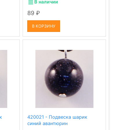
В наличии
89
В КОРЗИНУ
к
420021 - Подвеска шарик
синий авантюрин