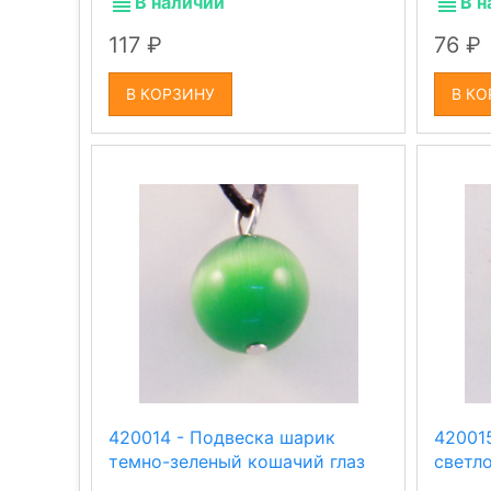
В наличии
В н
117
76
В КОРЗИНУ
В КО
420014 - Подвеска шарик
42001
темно-зеленый кошачий глаз
светл