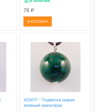
В наличии
76
В КОРЗИНУ
к
420017 - Подвеска шарик
зеленый хризопраз