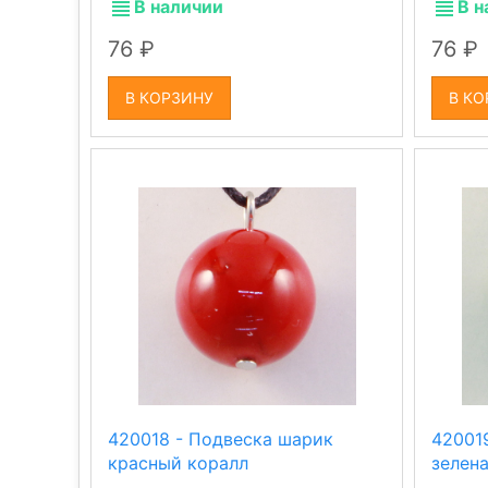
В наличии
В н
76
76
В КОРЗИНУ
В КО
420018 - Подвеска шарик
42001
красный коралл
зелен