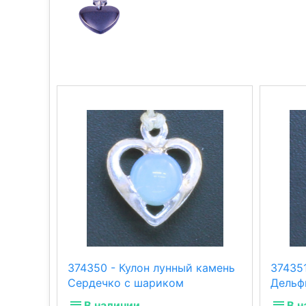
374350 - Кулон лунный камень
374351
Сердечко с шариком
Дельф
В наличии
В н