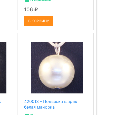
106
В КОРЗИНУ
к
420013 - Подвеска шарик
белая майорка