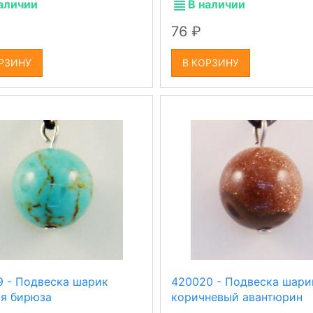
аличии
В наличии
76
РЗИНУ
В КОРЗИНУ
9 - Подвеска шарик
420020 - Подвеска шари
ая бирюза
коричневый авантюрин