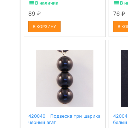
В наличии
В н
89
76
В КОРЗИНУ
В КО
420040 - Подвеска три шарика
42004
черный агат
белый