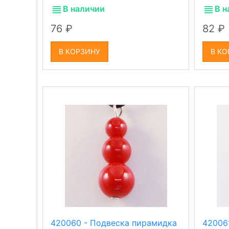
В наличии
В н
76
82
В КОРЗИНУ
В КО
420060 - Подвеска пирамидка
42006