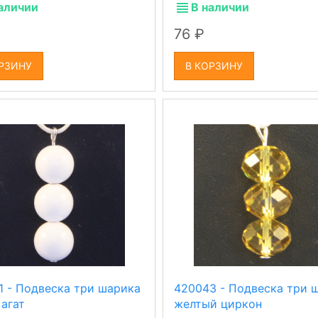
аличии
В наличии
76
РЗИНУ
В КОРЗИНУ
1 - Подвеска три шарика
420043 - Подвеска три 
 агат
желтый циркон