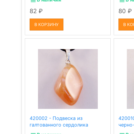
82
80
В КОРЗИНУ
В КО
420002 - Подвеска из
42001
галтованного сердолика
черно