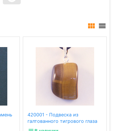
амень
420001 - Подвеска из
галтованного тигрового глаза
В наличии