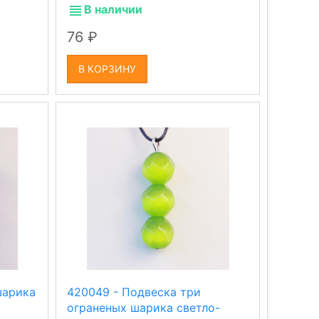
В наличии
76
В КОРЗИНУ
шарика
420049 - Подвеска три
ограненых шарика светло-