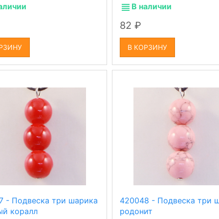
аличии
В наличии
82
РЗИНУ
В КОРЗИНУ
7 - Подвеска три шарика
420048 - Подвеска три 
ый коралл
родонит