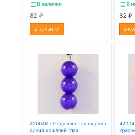
В наличии
В н
82
82
В КОРЗИНУ
В КО
420046 - Подвеска три шарика
42004
синий кошачий глаз
красн