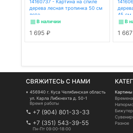
14160737 - Картина на спиле
141606
дерева лесная тропинка 50 см
дерев
лето
45 см.
В наличии
В н
1 695
1 66
СВЯЖИТЕСЬ С НАМИ
КАТЕ
456940 г. Куса Челябинская область
Картины
ул. Карла Либкнехта д. 50-1
Времена
Время работы
Натюрм
Бижутер
+7 (904) 801-33-33
Сувенир
+7 (351) 543-39-55
Разное
Пн-Пт 09:00-18:00