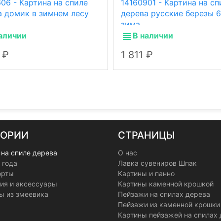
06 - Картина на спиле
14160901 - Картина на сп
а домик в зимнем лесу
дерева русские березы 
зима
аличии
В наличии
7
1 811
ГОРИИ
СТРАНИЦЫ
 на спиле дерева
О нас
 года
Лавка сувениров Шпак
орты
Картины и панно
ия и аксессуары
Картины каменной крошкой
ы из змеевика
Пейзажи на спилах дерева
Пейзажи из каменной крошки
Картины пейзажей на спилах