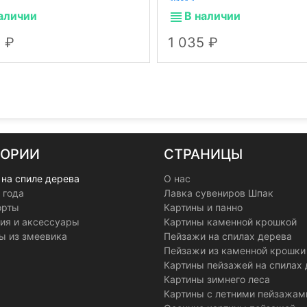
зима.
аличии
В наличии
5
1 035
ГОРИИ
СТРАНИЦЫ
 на спиле дерева
О нас
 года
Лавка сувениров Шпак
орты
Картины и панно
ия и аксессуары
Картины каменной крошкой
ы из змеевика
Пейзажи на спилах дерева
Пейзажи из каменной крошки
Картины пейзажей на спилах
Картины зимнего леса
Картины с летними пейзажам