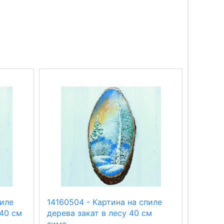
пиле
14160504 - Картина на спиле
141605
40 см
дерева закат в лесу 40 см
дерева