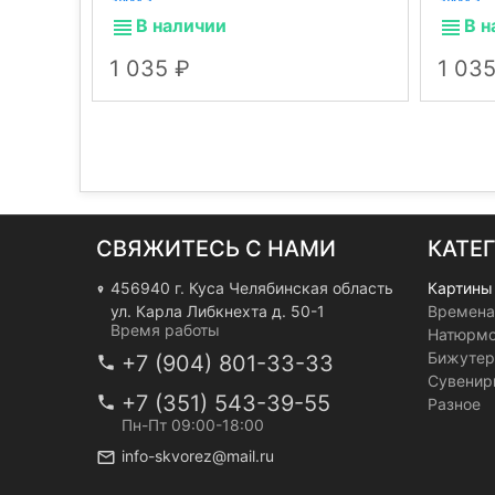
зима.
зима.
В наличии
В н
1 035
1 03
СВЯЖИТЕСЬ С НАМИ
КАТЕ
456940 г. Куса Челябинская область
Картины
ул. Карла Либкнехта д. 50-1
Времена
Время работы
Натюрм
Бижутер
+7 (904) 801-33-33
Сувенир
+7 (351) 543-39-55
Разное
Пн-Пт 09:00-18:00
info-skvorez@mail.ru